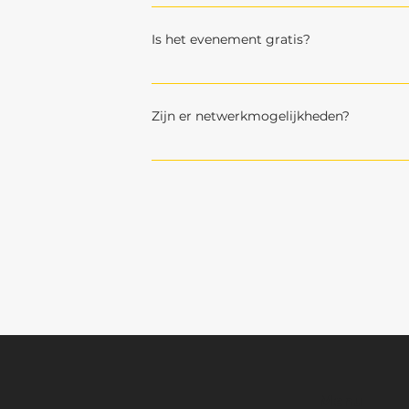
Dataprofessionals, technici, analisten e
Is het evenement gratis?
Ja, maar registratie is vereist.
Zijn er netwerkmogelijkheden?
Ja, na de presentaties is er tijd om met
Menu