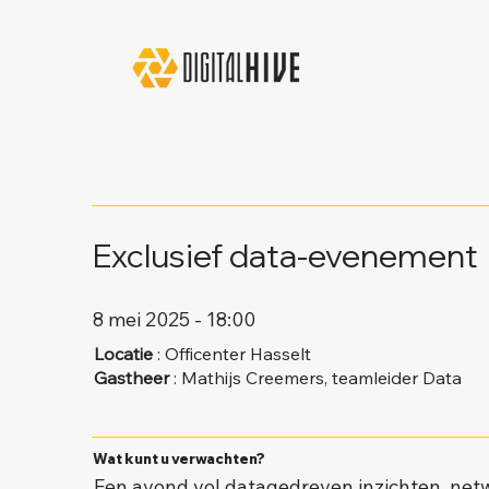
Exclusief data-evenement
8 mei 2025 - 18:00
Locatie
: Officenter Hasselt
Gastheer
: Mathijs Creemers, teamleider Data
Wat kunt u verwachten?
Een avond vol datagedreven inzichten, net