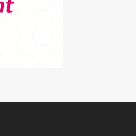
Contact
Adres
info@digitalhive.be
Officent